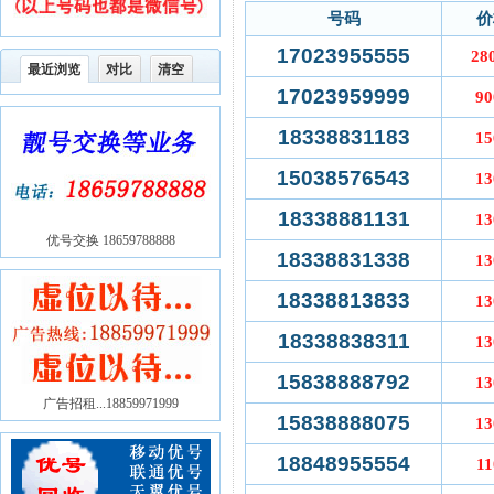
号码
价
17023955555
28
最近浏览
对比
清空
17023959999
90
18338831183
15
15038576543
13
18338881131
13
优号交换 18659788888
18338831338
13
18338813833
13
18338838311
13
15838888792
13
广告招租...18859971999
15838888075
13
18848955554
11