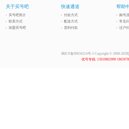
关于买号吧
快速通道
帮助
买号吧简介
付款方式
购号
联系方式
配送方式
常见
加盟买号吧
货到付款
过户
闽ICP备09034214号-5
Copyright © 2008-
优号专线: 15010802999 18659788