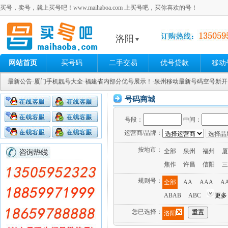
买号，卖号，就上买号吧！www.maihaboa.com 上买号吧，买你喜欢的号！
洛阳
网站首页
买号码
二手交易
优号贷款
移动
最新公告
·厦门手机靓号大全
·福建省内部分优号展示！
·泉州移动最新号码空号新
号码商城
号段：
中间：
运营商/品牌：
按地市：
全部
泉州
福州
厦
焦作
许昌
信阳
三
规则号：
全部
AA
AAA
A
ABAB
ABC
更多
您已选择：
洛阳