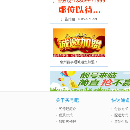
广告招租...18859971999
泉州百事通诚邀您加盟！
关于买号吧
快速通道
买号吧简介
付款方式
联系方式
配送方式
加盟买号吧
货到付款