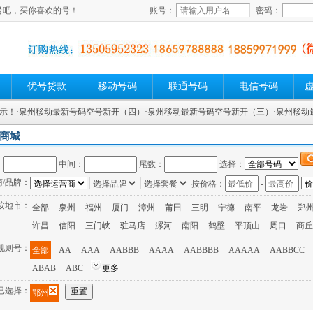
上买号吧，买你喜欢的号！
账号：
密码：
优号贷款
移动号码
联通号码
电信号码
展示！
·泉州移动最新号码空号新开（四）
·泉州移动最新号码空号新开（三）
·泉州移
商城
：
中间：
尾数：
选择：
商/品牌：
按价格：
-
按地市：
全部
泉州
福州
厦门
漳州
莆田
三明
宁德
南平
龙岩
郑
许昌
信阳
三门峡
驻马店
漯河
南阳
鹤壁
平顶山
周口
商丘
规则号：
全部
AA
AAA
AABBB
AAAA
AABBBB
AAAAA
AABBCC
ABAB
ABC
更多
已选择：
鄂州