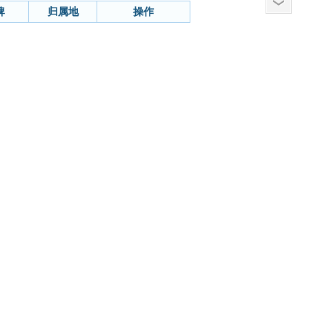
牌
归属地
操作