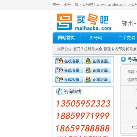
买号，卖号，就上买号吧！www.maihaboa.com 
鄂州
网站首页
买号码
二手交易
最新公告
·厦门手机靓号大全
·福建省内部分优号
号码
号段
运营
您