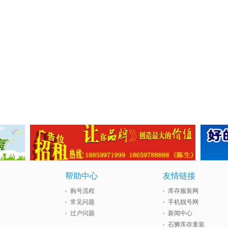
帮助中心
友情链接
购号流程
库存服装网
常见问题
手机靓号网
过户问题
新闻中心
石狮库存童装