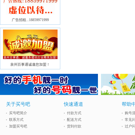
广告招租...18859971999
泉州百事通诚邀您加盟！
关于买号吧
快速通道
帮助
买号吧简介
付款方式
购号
联系方式
配送方式
常见
加盟买号吧
货到付款
过户