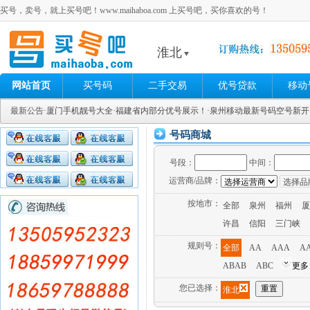
买号，卖号，就上买号吧！www.maihaboa.com 上买号吧，买你喜欢的号！
淮北
网站首页
买号码
二手交易
优号贷款
移动
最新公告
·厦门手机靓号大全
·福建省内部分优号展示！
·泉州移动最新号码空号新
号码商城
号段：
中间：
运营商/品牌：
按地市：
全部
泉州
福州
厦
许昌
信阳
三门峡
规则号：
全部
AA
AAA
A
ABAB
ABC
更多
您已选择：
淮北